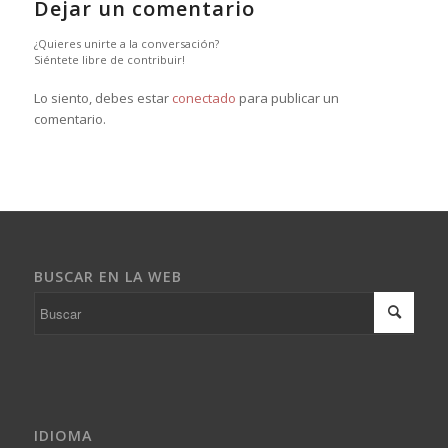
Dejar un comentario
¿Quieres unirte a la conversación?
Siéntete libre de contribuir!
Lo siento, debes estar
conectado
para publicar un
comentario.
BUSCAR EN LA WEB
IDIOMA